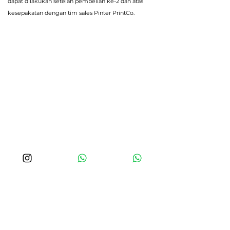
dapat dilakukan setelah pembelian ke-2 dan atas
kesepakatan dengan tim sales Pinter PrintCo.
Pinter PrintCo
Produk Kemasan
Kemasan Makanan
Flexible Packaging
Aksesoris Kemasan
Bahan Promosi
Hubungi Kami
pinterprint.hello@gmail.com
+62 887 1964 824
+62 821-1485-1529
Taman Golf AG 5, No. 03
Modernland,
Tangerang
15141
Ikuti Kami