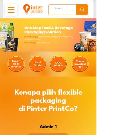
Kenapa pilih flexible
packaging
di Pinter PrintCo?
Admin 1