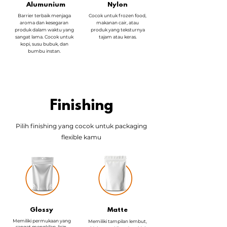
Alumunium
Nylon
Barrier terbaik menjaga
Cocok untuk frozen food,
aroma dan kesegaran
makanan cair, atau
produk dalam waktu yang
produk yang teksturnya
sangat lama. Cocok untuk
tajam atau keras.
kopi, susu bubuk, dan
bumbu instan.
Finishing
Pilih finishing yang cocok untuk packaging
flexible kamu
Glossy
Matte
Memiliki permukaan yang
Memiliki tampilan lembut,
sangat mengkilap, licin,