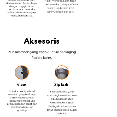
tidak mengkilap, dan tidak
dan memantulkan cahaya
memantulkan cahaya. Warna
dengan tinggi. Hal ini
cenderung terlihat lebih
membuat warna cetakan
kalem, elegan, dan soft.
terlihat lebih cerah, tajam,
hidup, dan kontras.
Aksesoris
Pilih aksesoris yang cocok untuk packaging
flexible kamu
V-cut
Zip lock
Sobekan kecil pada sisi
Fitur pengunci yang
kemasan yang berfungsi
memungkinkan kemasan
untuk memudahkan
dibuka dan ditutup
konsumen membuka
kembali berulang kali.
produk dengan cepat dan
Menjaga kualitas produk
rapi tanpa bantuan
tetap terjaga meski sudah
gunting
dibuka