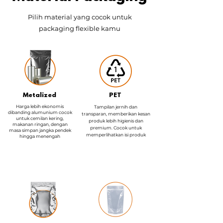
Pilih material yang cocok untuk
packaging flexible kamu
Metalized
PET
Harga lebih ekonomis
Tampilan jernih dan
dibanding alumunium cocok
transparan, memberikan kesan
untuk cemilan kering,
produk lebih higienis dan
makanan ringan, dengan
premium. Cocok untuk
masa simpan jangka pendek
memperlihatkan isi produk
hingga menengah