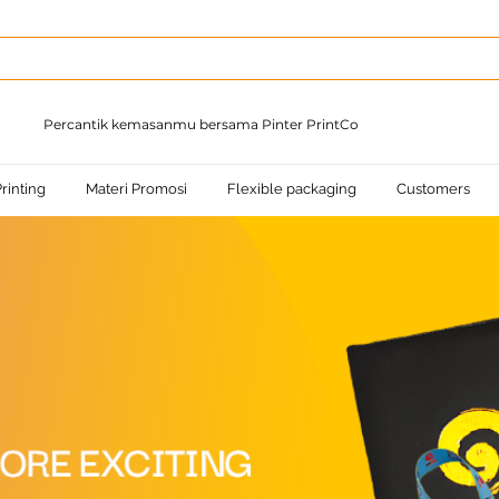
Percantik kemasanmu bersama Pinter PrintCo
rinting
Materi Promosi
Flexible packaging
Customers