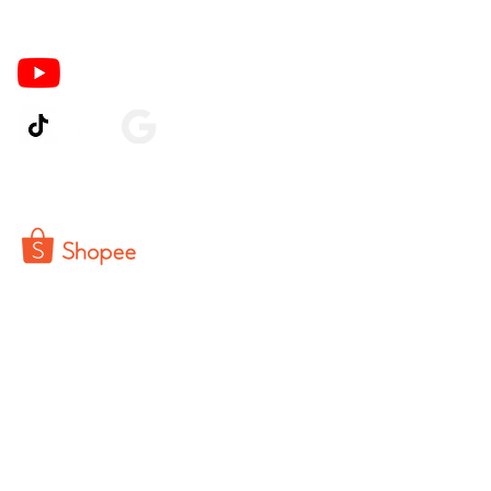
Ikuti Kami
© 2026 by Pinter PrintCo.
Powered by CV Buka Toko Indonesia
PT Cahaya Qorrindo Sejahtera