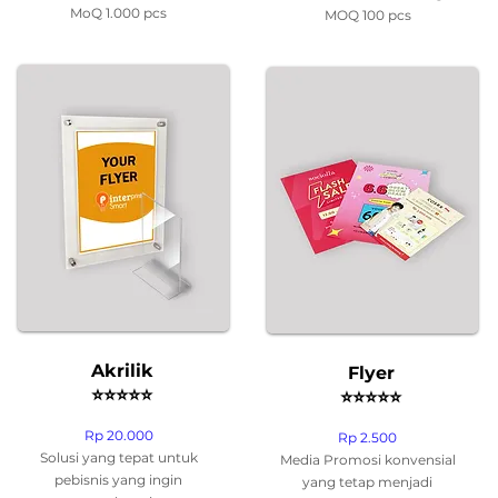
MoQ 1.000 pcs
MOQ 100 pcs
Akrilik
Flyer
⭐
⭐
⭐
⭐
⭐
⭐
⭐
⭐
⭐
⭐
Rp 20.000
Rp 2.500
Solusi yang tepat untuk
Media Promosi konvensial
pebisnis yang ingin
yang tetap menjadi