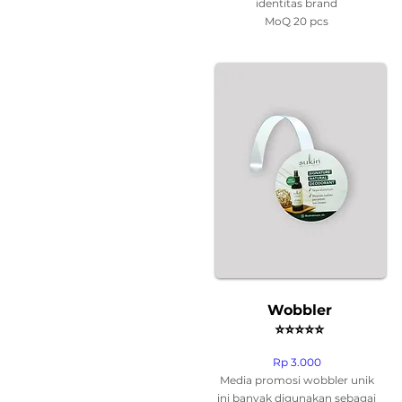
identitas brand
MoQ 20 pcs
Wobbler
⭐
⭐
⭐
⭐
⭐
Rp 3.000
Media promosi wobbler unik
ini banyak digunakan sebagai