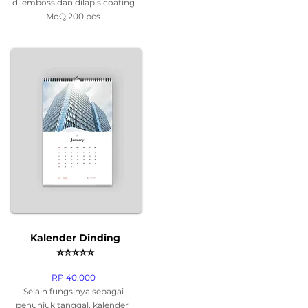
di emboss dan dilapis coating
MoQ 200 pcs
Kalender Dinding
⭐
⭐
⭐
⭐
⭐
RP 40.000
Selain fungsinya sebagai
penunjuk tanggal, kalender