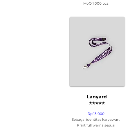
MoQ 1.000 pcs
Lanyard
⭐
⭐
⭐
⭐
⭐
Rp 13.000
Sebagai identitas karyawan.
Print full warna sesuai