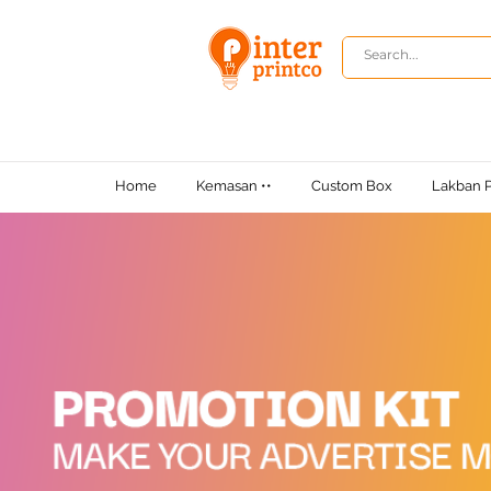
Home
Kemasan ••
Custom Box
Lakban P