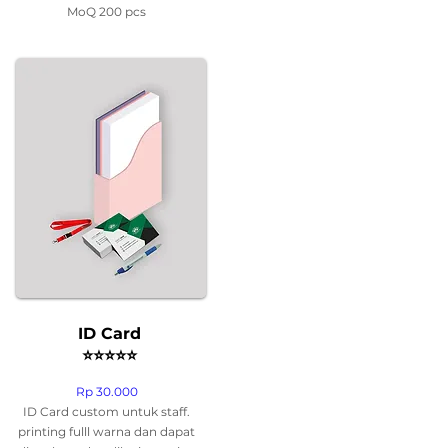
MoQ 200 pcs
ID Card
⭐
⭐
⭐
⭐
⭐
Rp 30.000
ID Card custom untuk staff.
printing fulll warna dan dapat