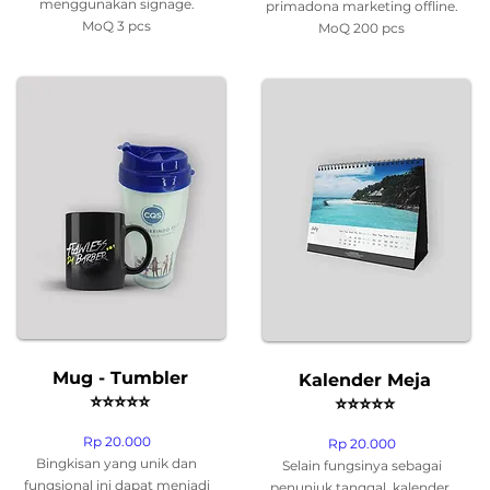
menggunakan signage.
primadona marketing offline.
MoQ 3 pcs
MoQ 200 pcs
Mug - Tumbler
Kalender Meja
⭐
⭐
⭐
⭐
⭐
⭐
⭐
⭐
⭐
⭐
Rp 20.000
Rp 20.000
Bingkisan yang unik dan
Selain fungsinya sebagai
fungsional ini dapat menjadi
penunjuk tanggal, kalender