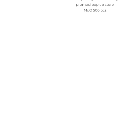
promosi pop up store.
MoQ 500 pcs