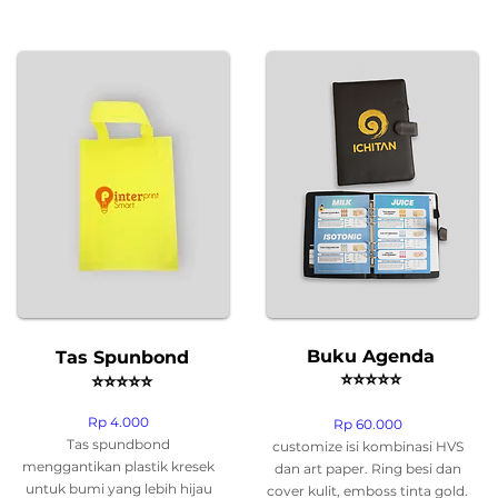
Buku Agenda
Tas Spunbond
⭐
⭐
⭐
⭐
⭐
⭐
⭐
⭐
⭐
⭐
Rp 4.000
Rp 60.000
Tas spundbond
customize isi kombinasi HVS
menggantikan plastik kresek
dan art paper. Ring besi dan
untuk bumi yang lebih hijau
cover kulit, emboss tinta gold.