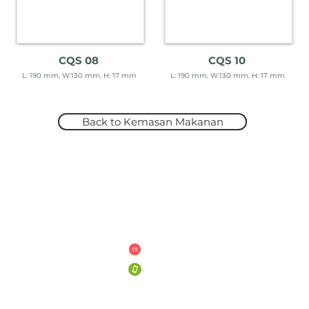
CQS 08
CQS 10
L: 190 mm, W:130 mm, H: 17 mm
L: 190 mm, W:130 mm, H: 17 mm
Back to Kemasan Makanan
an & Ketentuan
Hubungi Kami
san
pinterprint.hello@gmail.com
+62 887 1964 824
n Privasi
+62 821-1485-1529
& Ketentuan