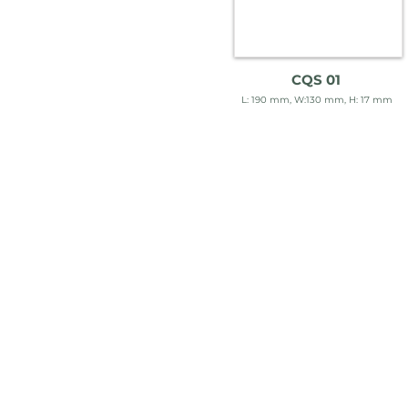
CQS 01
L: 190 mm, W:130 mm, H: 17 mm
Bantu
Pinter PrintCo
Produk Kemasan
Cara Pe
Kemasan Makanan
FAQ
Flexible Packaging
Kebijaka
Aksesoris Kemasan
Syarat 