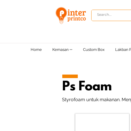
Home
Kemasan ••
Custom Box
Lakban P
Ps Foam
Styrofoam untuk makanan. Menj