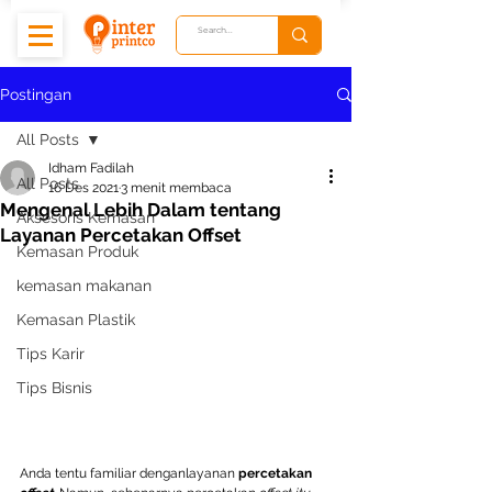
Postingan
All Posts
Idham Fadilah
All Posts
16 Des 2021
3 menit membaca
Mengenal Lebih Dalam tentang
Aksesoris Kemasan
Layanan Percetakan Offset
Kemasan Produk
kemasan makanan
Kemasan Plastik
Tips Karir
Tips Bisnis
Anda tentu familiar denganlayanan 
percetakan 