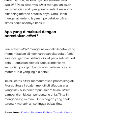
offset
. Namun, sebenarnya percetakan 
offset itu 
apa sih
? Pada dasarnya 
offset 
merupakan salah 
satu metode cetak yang praktis, relatif ekonomis 
dibanding metode cetak lainnya. Untuk lebih 
mengenal tentang layanan percetakan 
offset
, 
simak penjelasannya berikut.
Apa yang dimaksud dengan 
percetakan 
offset
?
Percetakan 
offset 
menggunakan teknik cetak yang 
memanfaatkan silinder karet dan plat cetak. Pada 
awalnya, gambar bertinta dibuat pada sebuah plat 
cetak, kemudian dicetak pada silinder karet, 
kemudian pola gambar dicetak pada kertas atau 
material lain yang ingin dicetak.
Teknik cetak 
offset 
memanfaatkan proses litografi. 
Proses litografi adalah mengikuti sifat dasar air 
yang tidak bisa bercampur. Dalam teknik 
offset
, 
gambar diambil dari penggulung tinta. Tinta ini 
mengandung minyak. Untuk bagian yang tidak 
tercetak menarik air sehingga bebas tinta.
Baca Juga:
Digital Printing, Pilihan Terbaik Cetak 