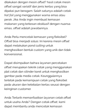
dilakukan dengan mesin 
offset
? hasil cetak mesin 
offset 
sangat variatif dan jenis kertas yang bisa 
dipakai pun beragam. Salah satunya adalah cetak 
hot foil 
yang menggunakan warna emas atau 
perak. Jika Anda ingin membuat kemasan 
makanan yang terkesan eksklusif dengan nuansa 
emas, 
offset 
adalah jawabannya.
Anda Perlu mencetak kemasan yang fleksibel? 
Offset 
bisa menjadi solusi. Ini karena mesin 
offset 
dapat melakukan 
pond cutting
 untuk 
menghasilkan bentuk custom yang unik dan tidak 
konvensional.
Dapat disimpulkan bahwa layanan percetakan 
offset 
merupakan teknik cetak yang menggunakan 
plat cetak dan silinder karet untuk menghasilkan 
gambar pada media cetak. Keunggulannya 
terletak pada kemampuan cetak yang fleksibel 
pada ukuran dan ketebalan kertas seusai dengan 
keinginan customer.
Anda Tertarik memanfaatkan layanan cetak 
offset
untuk usaha Anda? Dengan cetak 
offset
, kami 
dapat membantu anda mencetak kemasan 