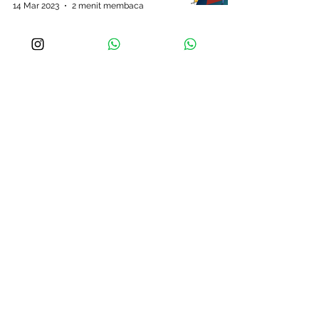
14 Mar 2023
2 menit membaca
Hal yang bisa kamu lakukan untuk
mulai bisnis kamu sendiri
Pinter PrintCo
10 Mar 2023
1 menit membaca
Pinter PrintCo
Produk Kemasan
Kemasan Makanan
Flexible Packaging
Aksesoris Kemasan
Bahan Promosi
Hubungi Kami