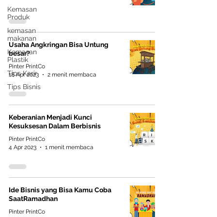
yang tepat. 1. Kenali Prioritas Finansial
Kemasan
Anda Sebelu
Produk
kemasan
makanan
Usaha Angkringan Bisa Untung
Kemasan
besar?
Plastik
Pinter PrintCo
Tips Karir
18 Apr 2023
2 menit membaca
Tips Bisnis
Keberanian Menjadi Kunci
Kesuksesan Dalam Berbisnis
Pinter PrintCo
4 Apr 2023
1 menit membaca
Ide Bisnis yang Bisa Kamu Coba
SaatRamadhan
Pinter PrintCo