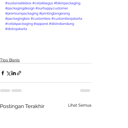
#sustainablebox
#cetakbagus
#bikinpackaging
#packagingdesign
#ourhappycustomer
#premiumpackaging
#printingtangerang
#packagingbox
#custombox
#customboxjakarta
#cetakpackaging
#apparel
#distrobandung
#distrojakarta
Tips Bisnis
Lihat Semua
Postingan Terakhir