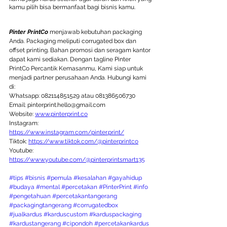
kamu pilih bisa bermanfaat bagi bisnis kamu.
Pinter PrintCo
 menjawab kebutuhan packaging 
Anda. Packaging meliputi corrugated box dan 
offset printing. Bahan promosi dan seragam kantor 
dapat kami sediakan. Dengan tagline Pinter 
PrintCo Percantik Kemasanmu, Kami siap untuk 
menjadi partner perusahaan Anda. Hubungi kami 
di:  
Whatsapp: 082114851529 atau 081386506730 
Email: pinterprint.hello@gmail.com 
Website: 
www.pinterprint.co
Instagram: 
https://www.instagram.com/pinter.print/
Tiktok: 
https://www.tiktok.com/@pinterprintco
Youtube: 
https://www.youtube.com/@pinterprintsmart135
#tips
#bisnis
#pemula
#kesalahan
#gayahidup
#budaya
#mental
#percetakan
#PinterPrint
#info
#pengetahuan
#percetakantangerang
#packagingtangerang
#corrugatedbox
#jualkardus
#karduscustom
#karduspackaging
#kardustangerang
#cipondoh
#percetakankardus