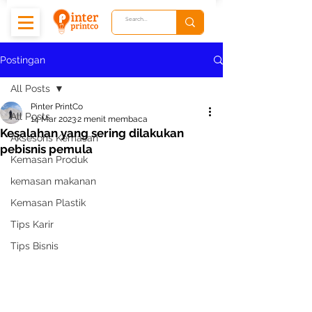
Postingan
All Posts
Pinter PrintCo
All Posts
14 Mar 2023
2 menit membaca
Kesalahan yang sering dilakukan
Aksesoris Kemasan
pebisnis pemula
Kemasan Produk
kemasan makanan
Kemasan Plastik
Tips Karir
Tips Bisnis