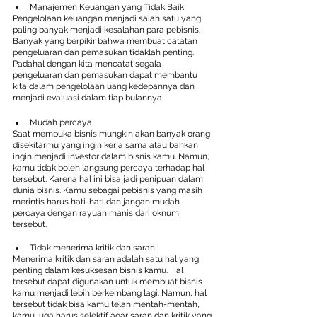
Manajemen Keuangan yang Tidak Baik
Pengelolaan keuangan menjadi salah satu yang 
paling banyak menjadi kesalahan para pebisnis. 
Banyak yang berpikir bahwa membuat catatan 
pengeluaran dan pemasukan tidaklah penting. 
Padahal dengan kita mencatat segala 
pengeluaran dan pemasukan dapat membantu 
kita dalam pengelolaan uang kedepannya dan 
menjadi evaluasi dalam tiap bulannya.
Mudah percaya
Saat membuka bisnis mungkin akan banyak orang 
disekitarmu yang ingin kerja sama atau bahkan 
ingin menjadi investor dalam bisnis kamu. Namun, 
kamu tidak boleh langsung percaya terhadap hal 
tersebut. Karena hal ini bisa jadi penipuan dalam 
dunia bisnis. Kamu sebagai pebisnis yang masih 
merintis harus hati-hati dan jangan mudah 
percaya dengan rayuan manis dari oknum 
tersebut.
Tidak menerima kritik dan saran
Menerima kritik dan saran adalah satu hal yang 
penting dalam kesuksesan bisnis kamu. Hal 
tersebut dapat digunakan untuk membuat bisnis 
kamu menjadi lebih berkembang lagi. Namun, hal 
tersebut tidak bisa kamu telan mentah-mentah, 
kamu juga harus selektif agar saran dan kritik yang 