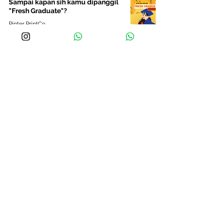
Sampai kapan sih kamu dipanggil
"Fresh Graduate"?
Pinter PrintCo
7 Mar 2023
1 menit membaca
Pernah bingung saat ditanya
“apakah ada pertanyaan?” saat
interview?
Pinter PrintCo
7 Mar 2023
1 menit membaca
Sebenernya apa sih bedanya
PKWT dan PKWTT?
Pinter PrintCo
7 Mar 2023
1 menit membaca