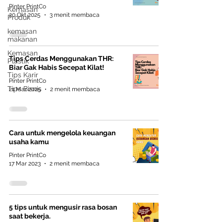
yang tepat. 1. Kenali Prioritas Finansial
Pinter PrintCo
Kemasan
Anda Sebelu
20 Okt 2025
3 menit membaca
Produk
kemasan
makanan
Kemasan
Tips Cerdas Menggunakan THR:
Plastik
Biar Gak Habis Secepat Kilat!
Tips Karir
Pinter PrintCo
Tips Bisnis
21 Mar 2025
2 menit membaca
Cara untuk mengelola keuangan
usaha kamu
Pinter PrintCo
17 Mar 2023
2 menit membaca
5 tips untuk mengusir rasa bosan
saat bekerja.