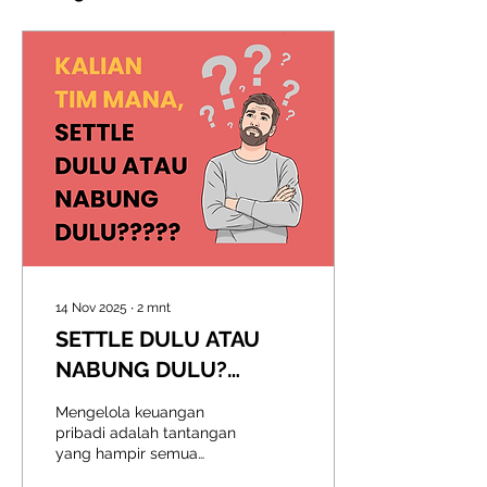
14 Nov 2025
∙
2
mnt
SETTLE DULU ATAU
NABUNG DULU?
STRATEGI KEUANGAN
Mengelola keuangan
CERDAS UNTUK
pribadi adalah tantangan
yang hampir semua
GENERASI PRODUKTIF
orang hadapi, terutama