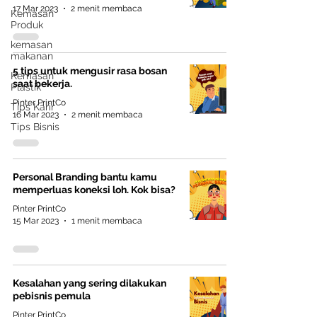
yang tepat. 1. Kenali Prioritas Finansial
17 Mar 2023
2 menit membaca
Kemasan
Anda Sebelu
Produk
kemasan
makanan
5 tips untuk mengusir rasa bosan
Kemasan
saat bekerja.
Plastik
Pinter PrintCo
Tips Karir
16 Mar 2023
2 menit membaca
Tips Bisnis
Personal Branding bantu kamu
memperluas koneksi loh. Kok bisa?
Pinter PrintCo
15 Mar 2023
1 menit membaca
Kesalahan yang sering dilakukan
pebisnis pemula
Pinter PrintCo