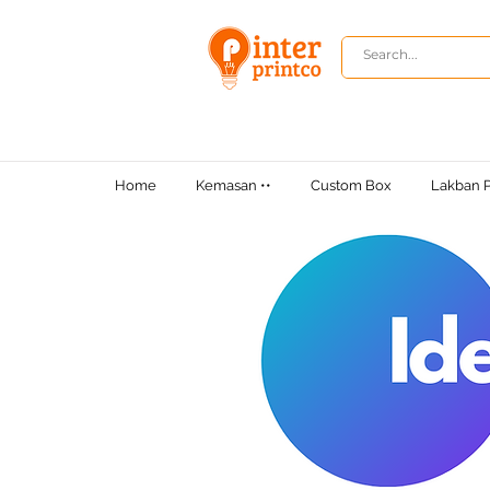
Home
Kemasan ••
Custom Box
Lakban P