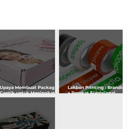
Upaya Membuat Packaging
Lakban Printing : Branding
Cantik untuk Meningkatkan
+ Perekat Fungsional.
'Brand Awareness'. Apakah
Kemasan Tersegel Aman,
Akan Customer Tertarik?
Seller Tenang.