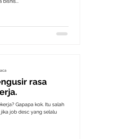
bisnis...
baca
engusir rasa
erja.
erja? Gapapa kok. Itu salah
 jika job desc yang selalu