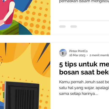
perhatikan dalam mengelola 
Pinter PrintCo
16 Mar 2023
2 menit mem
5 tips untuk m
bosan saat bek
Kamu pernah Jenuh saat bek
satu hal yang wajar, apalagi
sama setiap harinya....