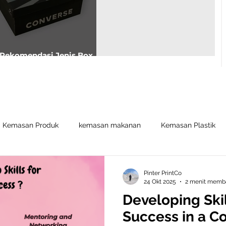
Rekomendasi Jenis Box
Sepatu Untuk Usahamu
Kemasan Produk
kemasan makanan
Kemasan Plastik
Pinter PrintCo
24 Okt 2025
2 menit memb
Developing Skil
Success in a C