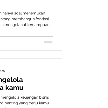
an hanya soal menemukan
 tentang membangun fondasi
telah mengetahui kemampuan
 pada artikel sebelumnya,
a adalah mengembangkan skill
relevan dan kompetitif.
cepat, meningkatnya
tasi perusahaan yang semakin
ru untuk mempersiapkan diri
aca
ngelola
ha kamu
mengelola keuangan bisnis
ng penting yang perlu kamu