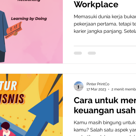
Workplace
Memasuki dunia kerja buk
pekerjaan pertama, tetapi
karier jangka panjang. Se
diri dan kebutuhan industri
langkah penting berikutny
secara strategis agar tetap 
Perubahan teknologi yang 
persaingan, hingga ekspek
tinggi menuntut lulusan ba
secara proaktif.
Pinter PrintCo
17 Mar 2023
2 menit memb
Cara untuk me
keuangan usa
Kamu masih bingung untuk 
kamu? Salah satu aspek ya