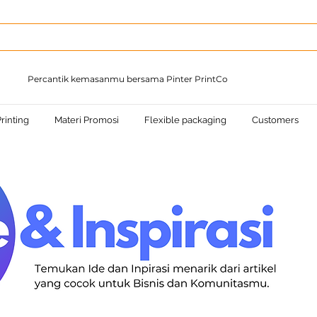
Percantik kemasanmu bersama Pinter PrintCo
rinting
Materi Promosi
Flexible packaging
Customers