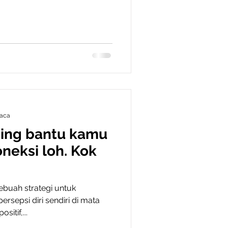
aca
ding bantu kamu
eksi loh. Kok
ebuah strategi untuk
epsi diri sendiri di mata
itif,...