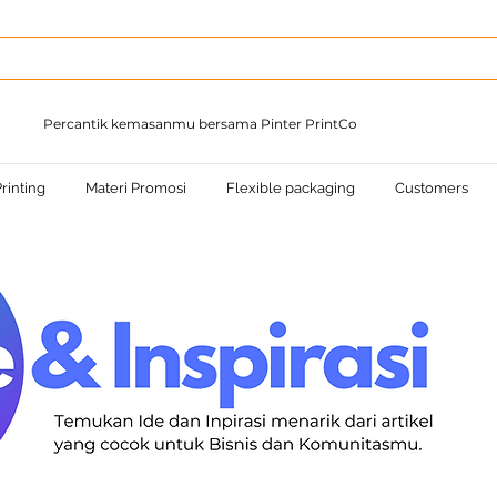
Percantik kemasanmu bersama Pinter PrintCo
rinting
Materi Promosi
Flexible packaging
Customers