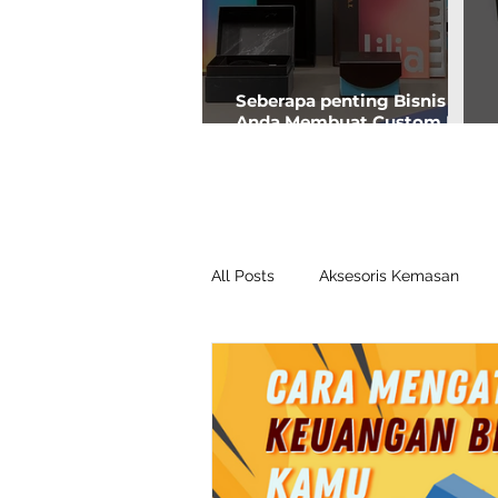
Seberapa penting Bisnis
Anda Membuat Custom Box
Premium?
All Posts
Aksesoris Kemasan