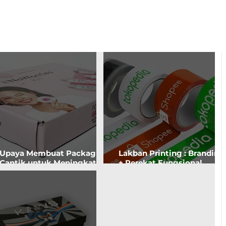
Upaya Membuat Packaging
Lakban Printing : Branding
Cantik untuk Meningkatkan
+ Perekat Fungsional.
'Brand Awareness'. Apakah
Kemasan Tersegel Aman,
Akan Customer Tertarik?
Seller Tenang.