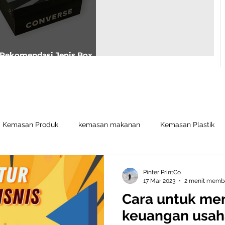
Rekomendasi Jenis Box
Sepatu Untuk Usahamu
Kemasan Produk
kemasan makanan
Kemasan Plastik
Pinter PrintCo
17 Mar 2023
2 menit memb
Cara untuk me
keuangan usa