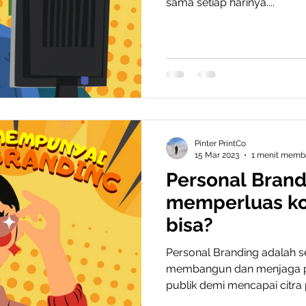
sama setiap harinya....
Pinter PrintCo
15 Mar 2023
1 menit memb
Personal Bran
memperluas kon
bisa?
Personal Branding adalah s
membangun dan menjaga pers
publik demi mencapai citra pos