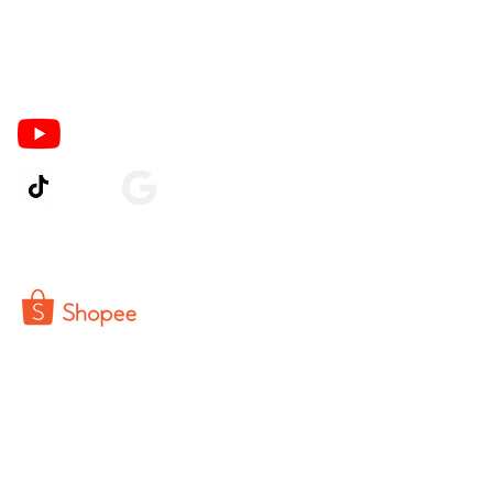
Ikuti Kami
© 2026 by Pinter PrintCo.