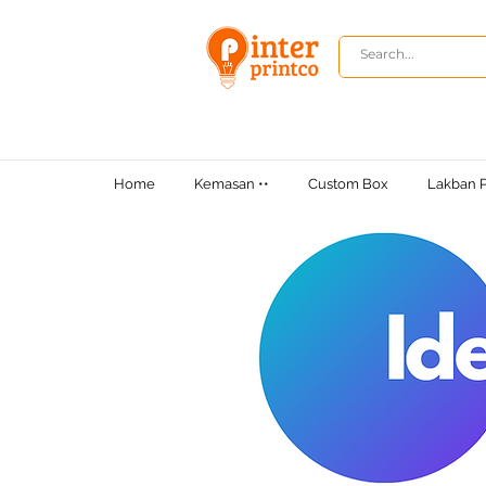
Home
Kemasan ••
Custom Box
Lakban P