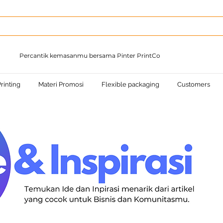
Percantik kemasanmu bersama Pinter PrintCo
rinting
Materi Promosi
Flexible packaging
Customers