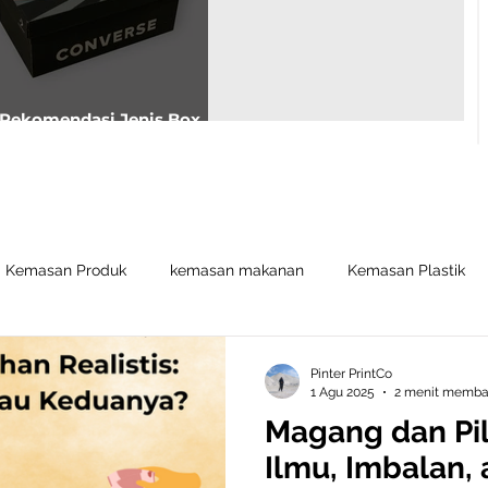
Rekomendasi Jenis Box
Sepatu Untuk Usahamu
Kemasan Produk
kemasan makanan
Kemasan Plastik
Pinter PrintCo
1 Agu 2025
2 menit memb
Magang dan Pili
Ilmu, Imbalan,