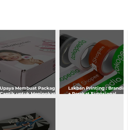
Upaya Membuat Packaging
Lakban Printing : Branding
Cantik untuk Meningkatkan
+ Perekat Fungsional.
'Brand Awareness'. Apakah
Kemasan Tersegel Aman,
Akan Customer Tertarik?
Seller Tenang.