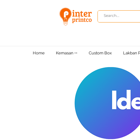
Home
Kemasan ••
Custom Box
Lakban P