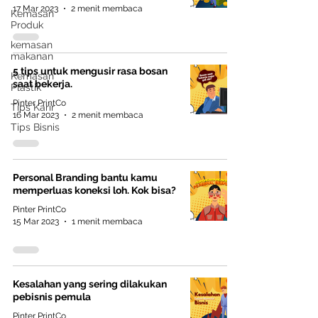
yang tepat. 1. Kenali Prioritas Finansial
17 Mar 2023
2 menit membaca
Kemasan
Anda Sebelu
Produk
kemasan
makanan
5 tips untuk mengusir rasa bosan
Kemasan
saat bekerja.
Plastik
Pinter PrintCo
Tips Karir
16 Mar 2023
2 menit membaca
Tips Bisnis
Personal Branding bantu kamu
memperluas koneksi loh. Kok bisa?
Pinter PrintCo
15 Mar 2023
1 menit membaca
Kesalahan yang sering dilakukan
pebisnis pemula
Pinter PrintCo