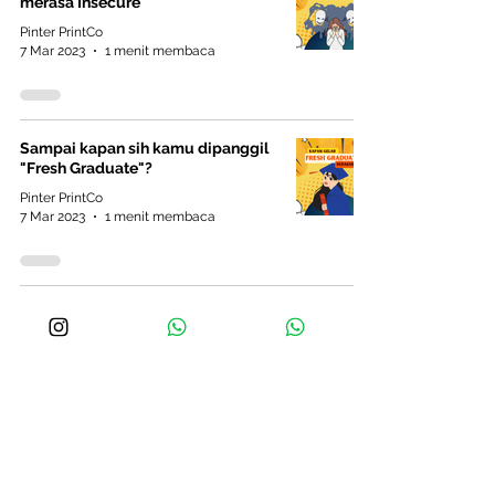
merasa Insecure
Pinter PrintCo
7 Mar 2023
1 menit membaca
Sampai kapan sih kamu dipanggil
"Fresh Graduate"?
Pinter PrintCo
7 Mar 2023
1 menit membaca
Pernah bingung saat ditanya
“apakah ada pertanyaan?” saat
interview?
Pinter PrintCo
7 Mar 2023
1 menit membaca