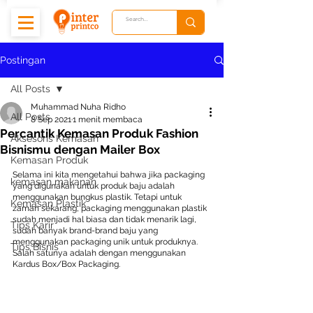
Postingan
All Posts
Muhammad Nuha Ridho
All Posts
8 Sep 2021
1 menit membaca
Percantik Kemasan Produk Fashion
Aksesoris Kemasan
Bisnismu dengan Mailer Box
Kemasan Produk
Selama ini kita mengetahui bahwa jika packaging 
kemasan makanan
yang digunakan untuk produk baju adalah 
menggunakan bungkus plastik. Tetapi untuk 
Kemasan Plastik
zaman sekarang, packaging menggunakan plastik 
sudah menjadi hal biasa dan tidak menarik lagi, 
Tips Karir
sudah banyak brand-brand baju yang 
menggunakan packaging unik untuk produknya. 
Tips Bisnis
Salah satunya adalah dengan menggunakan 
Kardus Box/Box Packaging.