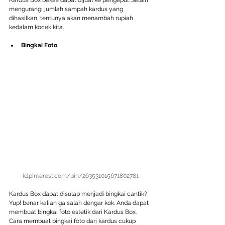
Kardus Box bekas dapat dijual ke pengepul. Selain 
mengurangi jumlah sampah kardus yang 
dihasilkan, tentunya akan menambah rupiah 
kedalam kocek kita.
Bingkai Foto
id.pinterest.com/pin/263531015671802781
Kardus Box dapat disulap menjadi bingkai cantik? 
Yup! benar kalian ga salah dengar kok. Anda dapat 
membuat bingkai foto estetik dari Kardus Box. 
Cara membuat bingkai foto dari kardus cukup 