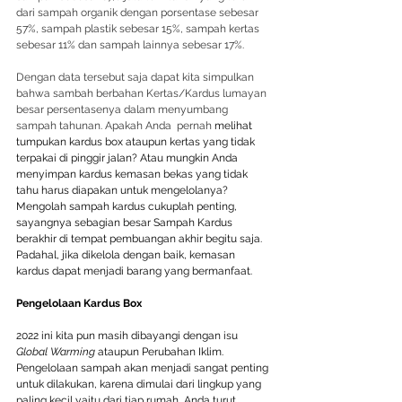
dari sampah organik dengan porsentase sebesar 
57%, sampah plastik sebesar 15%, sampah kertas 
sebesar 11% dan sampah lainnya sebesar 17%.
Dengan data tersebut saja dapat kita simpulkan 
bahwa sambah berbahan Kertas/Kardus lumayan 
besar persentasenya dalam menyumbang 
sampah tahunan. Apakah Anda  pernah 
melihat 
tumpukan kardus box ataupun kertas yang tidak 
terpakai di pinggir jalan? Atau mungkin Anda 
menyimpan kardus kemasan bekas yang tidak 
tahu harus diapakan untuk mengelolanya? 
Mengolah sampah kardus cukuplah penting, 
sayangnya sebagian besar Sampah Kardus 
berakhir di tempat pembuangan akhir begitu saja. 
Padahal, jika dikelola dengan baik, kemasan 
kardus dapat menjadi barang yang bermanfaat.
Pengelolaan Kardus Box
2022 ini kita pun masih dibayangi dengan isu 
Global Warming
 ataupun Perubahan Iklim. 
Pengelolaan sampah akan menjadi sangat penting 
untuk dilakukan, karena dimulai dari lingkup yang 
paling kecil yaitu dari tiap rumah, Anda turut 