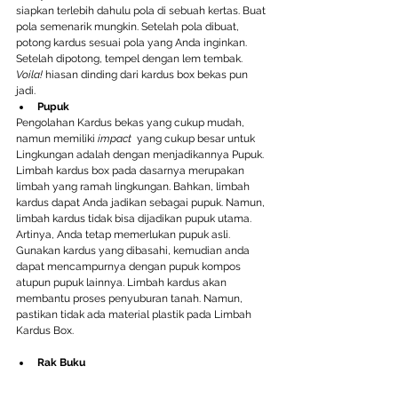
siapkan terlebih dahulu pola di sebuah kertas. Buat 
pola semenarik mungkin. Setelah pola dibuat, 
potong kardus sesuai pola yang Anda inginkan. 
Setelah dipotong, tempel dengan lem tembak. 
Voila!
 hiasan dinding dari kardus box bekas pun 
jadi.
Pupuk
Pengolahan Kardus bekas yang cukup mudah, 
namun memiliki 
impact 
 yang cukup besar untuk 
Lingkungan adalah dengan menjadikannya Pupuk. 
Limbah kardus box pada dasarnya merupakan 
limbah yang ramah lingkungan. Bahkan, limbah 
kardus dapat Anda jadikan sebagai pupuk. Namun, 
limbah kardus tidak bisa dijadikan pupuk utama. 
Artinya, Anda tetap memerlukan pupuk asli. 
Gunakan kardus yang dibasahi, kemudian anda 
dapat mencampurnya dengan pupuk kompos 
atupun pupuk lainnya. Limbah kardus akan 
membantu proses penyuburan tanah. Namun, 
pastikan tidak ada material plastik pada Limbah 
Kardus Box.
Rak Buku 