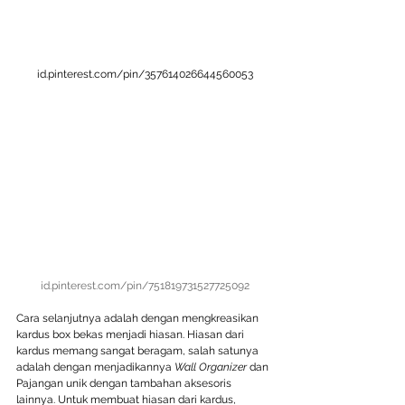
id.pinterest.com/pin/357614026644560053
id.pinterest.com/pin/751819731527725092
Cara selanjutnya adalah dengan mengkreasikan 
kardus box bekas menjadi hiasan. Hiasan dari 
kardus memang sangat beragam, salah satunya 
adalah dengan menjadikannya 
Wall Organizer 
dan 
Pajangan unik dengan tambahan aksesoris 
lainnya. Untuk membuat hiasan dari kardus, 