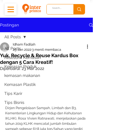
Postingan
All Posts
Idham Fadilah
All Posts
25 Jan 2022
3 menit membaca
Yuk, Recycle & Reuse Kardus Box
Aksesoris Kemasan
dengan 5 Cara Kreatif!
Kemasan Produk
Diperbarui:
23 Mar 2022
kemasan makanan
Kemasan Plastik
Tips Karir
Tips Bisnis
Dirjen Pengelolaan Sampah, Limbah dan B3, 
Kementerian Lingkungan Hidup dan Kehutanan 
(KLHK), Rosa Vivien Ratnawati, menjelaskan pada 
tahun 2019 KLHK mencatat jumlah timbulan 
sampah sebesar 67,8 juta ton/tahun yang terdiri 