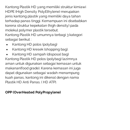
Kantong Plastik HD yang memiliki struktur kimiawi 
HDPE (High Density PolyEthylene) merupakan 
jenis kantong plastik yang memiliki daya tahan 
terhadap panas tinggi. Kemampuan ini disebabkan 
karena struktur kepekatan (high density) pada 
molekul polymer plastik tersebut.
Kantong Plastik HD umumnya terbagi 3 kategori 
sebagai berikut :
Kantong HD polos (polybag)
Kantong HD kresek (shopping bag).
Kantong HD sampah (disposal bag)
Kantong Plastik HD polos (polybag) lazimnya 
aman untuk digunakan sebagai kemasan untuk 
makanan(food grade). Karena kemasan ini juga 
dapat digunakan sebagai wadah menampung 
kuah panas, kantong ini dikenal dengan nama 
Plastik HD Anti Panas. ( HD ATP).
OPP (OverHeated PolyPropylene)