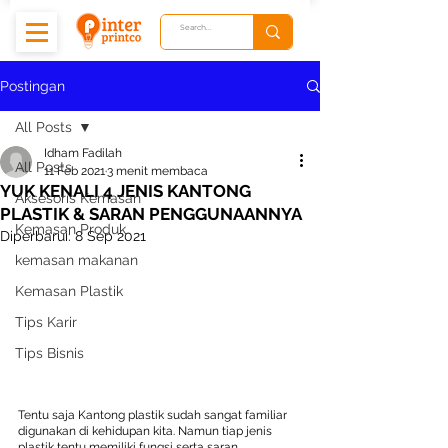
Postingan
All Posts
Idham Fadilah
All Posts
11 Feb 2021
3 menit membaca
YUK KENALI 4 JENIS KANTONG
Aksesoris Kemasan
PLASTIK & SARAN PENGGUNAANNYA
Kemasan Produk
Diperbarui:
8 Sep 2021
kemasan makanan
Kemasan Plastik
Tips Karir
Tips Bisnis
Tentu saja Kantong plastik sudah sangat familiar 
digunakan di kehidupan kita. Namun tiap jenis 
plastik tentu memiliki fungsi serta saran 