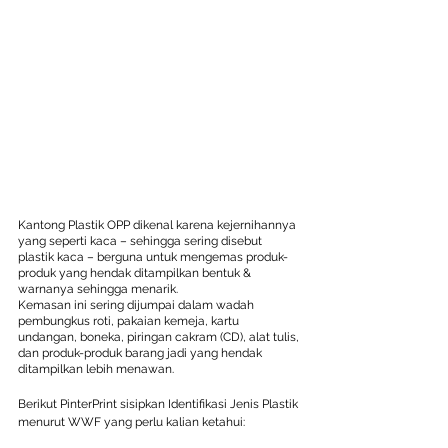
Kantong Plastik OPP dikenal karena kejernihannya 
yang seperti kaca – sehingga sering disebut 
plastik kaca – berguna untuk mengemas produk-
produk yang hendak ditampilkan bentuk & 
warnanya sehingga menarik.
Kemasan ini sering dijumpai dalam wadah 
pembungkus roti, pakaian kemeja, kartu 
undangan, boneka, piringan cakram (CD), alat tulis, 
dan produk-produk barang jadi yang hendak 
ditampilkan lebih menawan.
Berikut PinterPrint sisipkan Identifikasi Jenis Plastik 
menurut WWF yang perlu kalian ketahui: