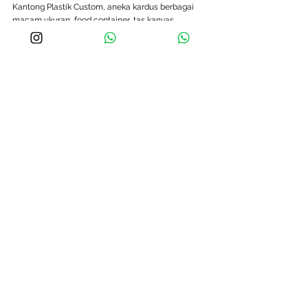
Kantong Plastik Custom, aneka kardus berbagai 
macam ukuran, food container, tas kanvas 
spunbond, dan produk packaging lainnya hanya di 
Pinterprint.
Dengan membuat produk bahan promosi secara 
online di pinterprint.co, tentu akan membuat 
produktifitas usahamu lebih praktis, menghemat 
waktu, hingga memangkas biaya ongkos. Tunggu 
apalagi,Yuk order 
Kantong Plastik Custom Design 
anda di Pinterprint!
Lihat Semua
Postingan Terakhir