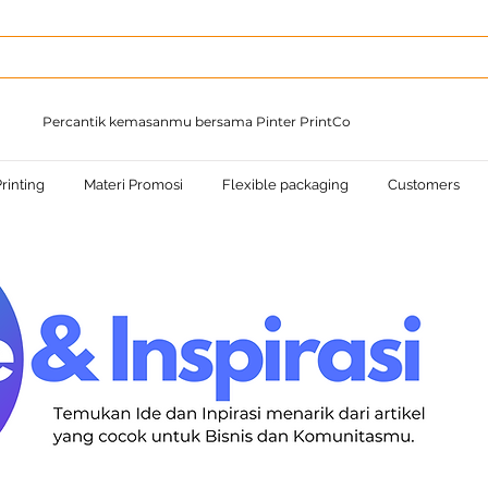
Percantik kemasanmu bersama Pinter PrintCo
rinting
Materi Promosi
Flexible packaging
Customers