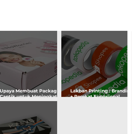
Upaya Membuat Packaging
Lakban Printing : Branding
Cantik untuk Meningkatkan
+ Perekat Fungsional.
'Brand Awareness'. Apakah
Kemasan Tersegel Aman,
Akan Customer Tertarik?
Seller Tenang.