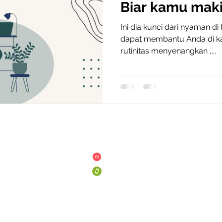
Biar kamu mak
kerja
Ini dia kunci dari nyaman d
dapat membantu Anda di kan
rutinitas menyenangkan ,...
an & Ketentuan
Hubungi Kami
san
pinterprint.hello@gmail.com
+62 887 1964 824
n Privasi
+62 821-1485-1529
& Ketentuan