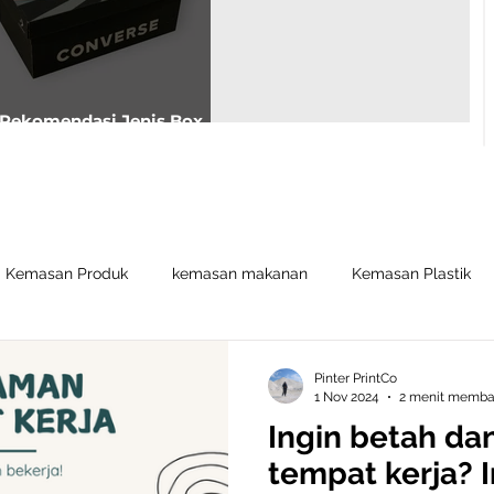
Rekomendasi Jenis Box
Sepatu Untuk Usahamu
Kemasan Produk
kemasan makanan
Kemasan Plastik
Pinter PrintCo
1 Nov 2024
2 menit memb
Ingin betah da
tempat kerja? I