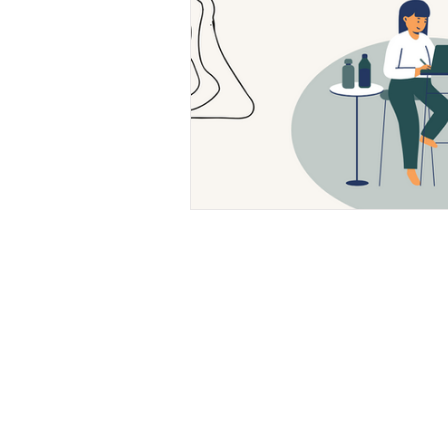
Bantu
Pinter PrintCo
Produk Kemasan
Cara Pe
Kemasan Makanan
FAQ
Flexible Packaging
Kebijaka
Aksesoris Kemasan
Syarat 
Bahan Promosi