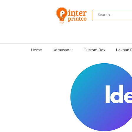
Home
Kemasan ••
Custom Box
Lakban P