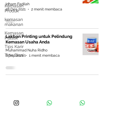
yang tepat. 1. Kenali Prioritas Finansial
Idham Fadilah
Kemasan
Anda Sebelu
28 Des 2021
2 menit membaca
Produk
kemasan
makanan
Kemasan
Lakban Printing untuk Pelindung
Plastik
Kemasan Usaha Anda
Tips Karir
Muhammad Nuha Ridho
Tips Bisnis
8 Sep 2021
1 menit membaca
Pinter PrintCo
Produk Kemasan
Kemasan Makanan
Flexible Packaging
Aksesoris Kemasan
Bahan Promosi
Hubungi Kami