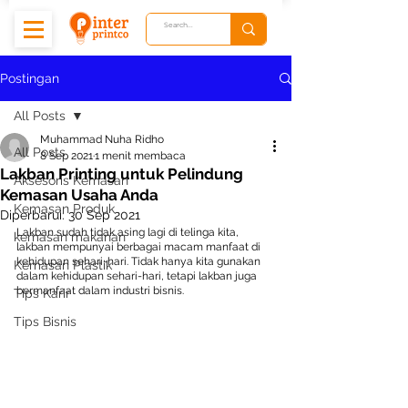
Postingan
All Posts
Muhammad Nuha Ridho
All Posts
8 Sep 2021
1 menit membaca
Lakban Printing untuk Pelindung
Aksesoris Kemasan
Kemasan Usaha Anda
Kemasan Produk
Diperbarui:
30 Sep 2021
Lakban sudah tidak asing lagi di telinga kita, 
kemasan makanan
lakban mempunyai berbagai macam manfaat di 
kehidupan sehari-hari. Tidak hanya kita gunakan 
Kemasan Plastik
dalam kehidupan sehari-hari, tetapi lakban juga 
bermanfaat dalam industri bisnis.
Tips Karir
Tips Bisnis