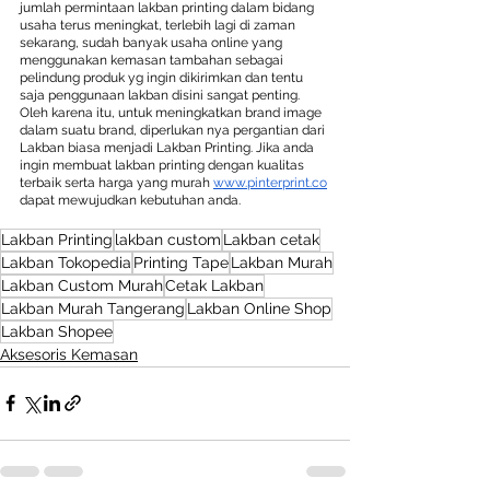
jumlah permintaan lakban printing dalam bidang 
usaha terus meningkat, terlebih lagi di zaman 
sekarang, sudah banyak usaha online yang 
menggunakan kemasan tambahan sebagai 
pelindung produk yg ingin dikirimkan dan tentu 
saja penggunaan lakban disini sangat penting. 
Oleh karena itu, untuk meningkatkan brand image 
dalam suatu brand, diperlukan nya pergantian dari 
Lakban biasa menjadi Lakban Printing. Jika anda 
ingin membuat lakban printing dengan kualitas 
terbaik serta harga yang murah 
www.pinterprint.co
dapat mewujudkan kebutuhan anda.
Lakban Printing
lakban custom
Lakban cetak
Lakban Tokopedia
Printing Tape
Lakban Murah
Lakban Custom Murah
Cetak Lakban
Lakban Murah Tangerang
Lakban Online Shop
Lakban Shopee
Aksesoris Kemasan