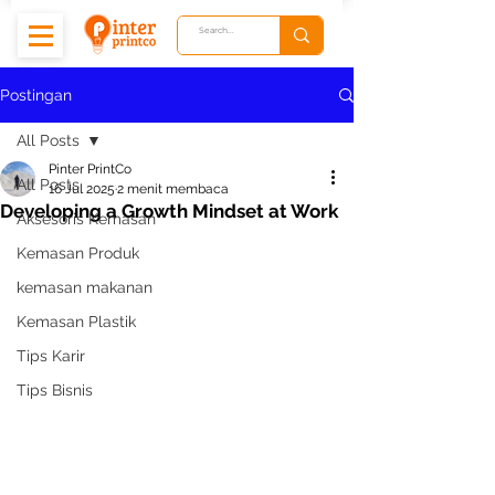
Postingan
All Posts
Pinter PrintCo
All Posts
16 Jul 2025
2 menit membaca
Developing a Growth Mindset at Work
Aksesoris Kemasan
Kemasan Produk
kemasan makanan
Kemasan Plastik
Tips Karir
Tips Bisnis