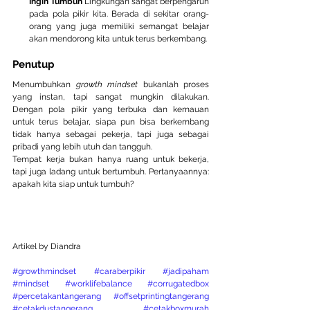
Ingin Tumbuh
 Lingkungan sangat berpengaruh 
pada pola pikir kita. Berada di sekitar orang-
orang yang juga memiliki semangat belajar 
akan mendorong kita untuk terus berkembang.
Penutup
Menumbuhkan 
growth mindset
 bukanlah proses 
yang instan, tapi sangat mungkin dilakukan. 
Dengan pola pikir yang terbuka dan kemauan 
untuk terus belajar, siapa pun bisa berkembang 
tidak hanya sebagai pekerja, tapi juga sebagai 
pribadi yang lebih utuh dan tangguh.
Tempat kerja bukan hanya ruang untuk bekerja, 
tapi juga ladang untuk bertumbuh. Pertanyaannya: 
apakah kita siap untuk tumbuh?
Artikel by Diandra
#growthmindset
#caraberpikir
#jadipaham
#mindset
#worklifebalance
#corrugatedbox
#percetakantangerang
#offsetprintingtangerang
#cetakdustangerang
#cetakboxmurah