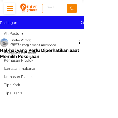
Postingan
All Posts
Pinter PrintCo
All Posts
28 Feb 2025
2 menit membaca
Hal-hal yang Perlu Diperhatikan Saat
Aksesoris Kemasan
Memilih Pekerjaan
Kemasan Produk
kemasan makanan
Kemasan Plastik
Tips Karir
Tips Bisnis