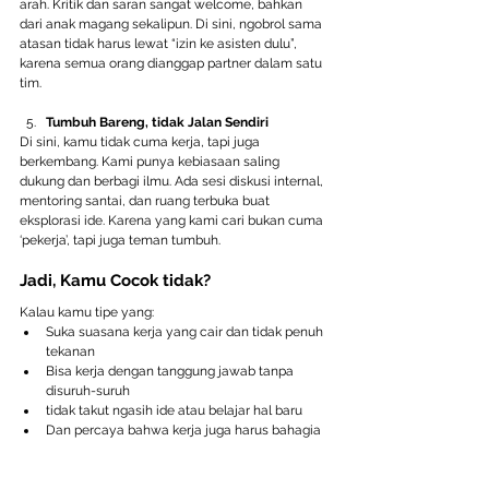
arah. Kritik dan saran sangat welcome, bahkan 
dari anak magang sekalipun. Di sini, ngobrol sama 
atasan tidak harus lewat “izin ke asisten dulu”, 
karena semua orang dianggap partner dalam satu 
tim.
Tumbuh Bareng, tidak Jalan Sendiri 
Di sini, kamu tidak cuma kerja, tapi juga 
berkembang. Kami punya kebiasaan saling 
dukung dan berbagi ilmu. Ada sesi diskusi internal, 
mentoring santai, dan ruang terbuka buat 
eksplorasi ide. Karena yang kami cari bukan cuma 
‘pekerja’, tapi juga teman tumbuh.
Jadi, Kamu Cocok tidak?
Kalau kamu tipe yang:
Suka suasana kerja yang cair dan tidak penuh 
tekanan
Bisa kerja dengan tanggung jawab tanpa 
disuruh-suruh
tidak takut ngasih ide atau belajar hal baru
Dan percaya bahwa kerja juga harus bahagia