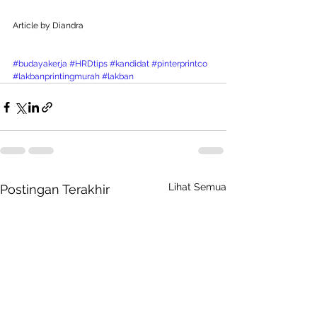
Article by Diandra
#budayakerja
#HRDtips
#kandidat
#pinterprintco
#lakbanprintingmurah
#lakban
Lihat Semua
Postingan Terakhir