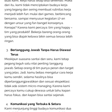
Buat kami, kerja harus tetap bisa dinikmati. Maka 
dari itu, kami tidak menciptakan budaya kerja 
yang tegang dan sering membuat rutinitas kerja 
menjadi lebih fun: mulai dari games, berbincang 
bersama, sampai menyusun kegiatan 17-an 
dengan unsur yang fan banget konsepnya. 
Kenapa? Karena kami percaya: tim yang happy = 
tim yang produktif. Bekerja bareng orang-orang 
yang bisa diajak ketawa bikin semua terasa lebih 
ringan.
Bertanggung Jawab Tanpa Harus Diawasi 
Terus
Meskipun suasana santai dan seru, kami tetap 
pegang teguh satu nilai penting: tanggung 
jawab.
Setiap orang di tim punya peran dan target 
yang jelas. Jadi, kamu bebas mengatur cara kerja 
kamu sendiri, selama hasilnya bisa 
dipertanggungjawabkan dan sesuai ekspektasi. 
tidak ada sistem micro-managing. Karena kami 
percaya kamu cukup dewasa untuk tahu kapan 
harus fokus, dan kapan bisa santai sejenak.
Komunikasi yang Terbuka & Setara 
Kami menjunjung tinggi budaya komunikasi dua 