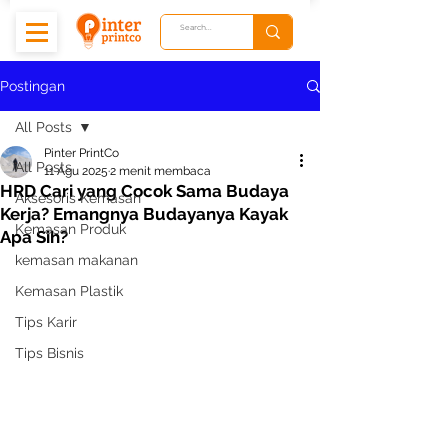
Postingan
All Posts
Pinter PrintCo
All Posts
11 Agu 2025
2 menit membaca
HRD Cari yang Cocok Sama Budaya
Aksesoris Kemasan
Kerja? Emangnya Budayanya Kayak
Kemasan Produk
Apa Sih?
kemasan makanan
Kemasan Plastik
Tips Karir
Tips Bisnis