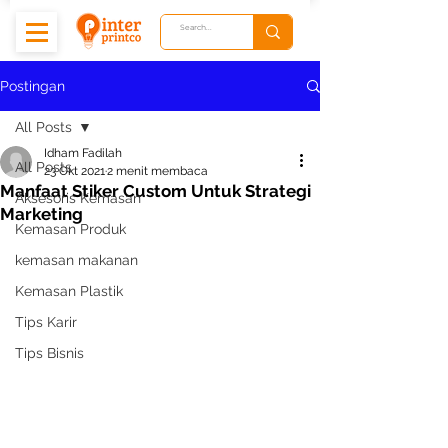
Postingan
All Posts
Idham Fadilah
All Posts
23 Okt 2021
2 menit membaca
Manfaat Stiker Custom Untuk Strategi
Aksesoris Kemasan
Marketing
Kemasan Produk
kemasan makanan
Kemasan Plastik
Tips Karir
Tips Bisnis