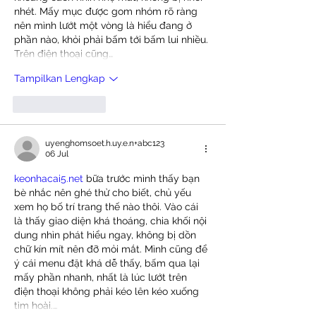
nhét. Mấy mục được gom nhóm rõ ràng 
nên mình lướt một vòng là hiểu đang ở 
phần nào, khỏi phải bấm tới bấm lui nhiều. 
Trên điện thoại cũng…
Tampilkan Lengkap
Suka
Balas
uyenghomsoet.h.uy.e.n+abc123
06 Jul
keonhacai5.net
 bữa trước mình thấy bạn 
bè nhắc nên ghé thử cho biết, chủ yếu 
xem họ bố trí trang thế nào thôi. Vào cái 
là thấy giao diện khá thoáng, chia khối nội 
dung nhìn phát hiểu ngay, không bị dồn 
chữ kín mít nên đỡ mỏi mắt. Mình cũng để 
ý cái menu đặt khá dễ thấy, bấm qua lại 
mấy phần nhanh, nhất là lúc lướt trên 
điện thoại không phải kéo lên kéo xuống 
tìm hoài.…