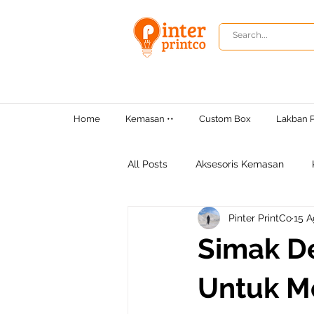
Home
Kemasan ••
Custom Box
Lakban P
All Posts
Aksesoris Kemasan
Pinter PrintCo
15 A
Tips Bisnis
Simak D
Untuk Me