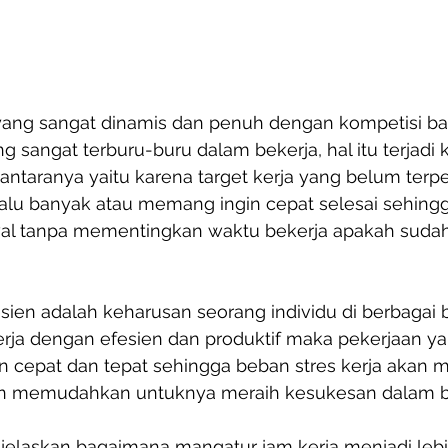
yang sangat dinamis dan penuh dengan kompetisi b
 sangat terburu-buru dalam bekerja, hal itu terjadi 
antaranya yaitu karena target kerja yang belum terpe
lalu banyak atau memang ingin cepat selesai sehingg
wal tanpa mementingkan waktu bekerja apakah sudah
ien adalah keharusan seorang individu di berbagai b
erja dengan efesien dan produktif maka pekerjaan ya
n cepat dan tepat sehingga beban stres kerja akan 
an memudahkan untuknya meraih kesukesan dalam bek
njelaskan bagaimana mangatur jam kerja menjadi lebih