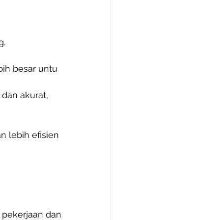
g.
bih besar untu
 dan akurat,
 lebih efisien
k pekerjaan dan