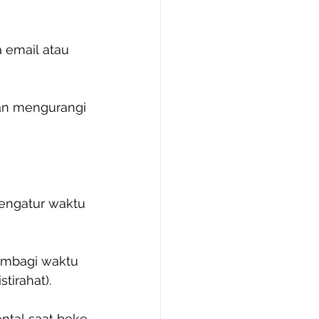
 email atau
dan mengurangi
engatur waktu
mbagi waktu 
tirahat).
ntal saat beke