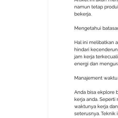
namun tetap produkt
bekerja. 
Mengetahui batasan
Hal ini melibatkan ak
hindari kecenderun
jam kerja terkecua
energi dan mengura
Manajement waktu 
Anda bisa ekplore
kerja anda. Sepert
waktunya kerja dan i
seterusnya. Teknik