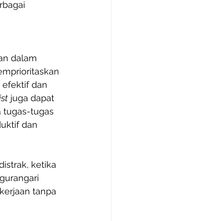
rbagai 
kan dalam 
mprioritaskan 
efektif dan 
ist
 juga dapat 
 tugas-tugas 
uktif dan 
strak, ketika 
urangari 
kerjaan tanpa 