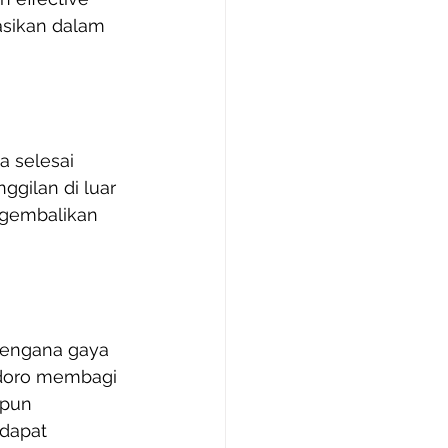
asikan dalam 
ja selesai 
gilan di luar 
ngembalikan 
dengana gaya 
doro membagi 
upun 
dapat 