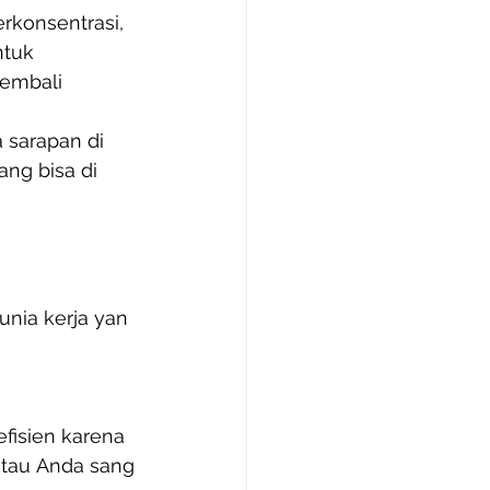
rkonsentrasi, 
tuk 
kembali 
 sarapan di 
ang bisa di 
nia kerja yan
fisien karena
 atau Anda sang