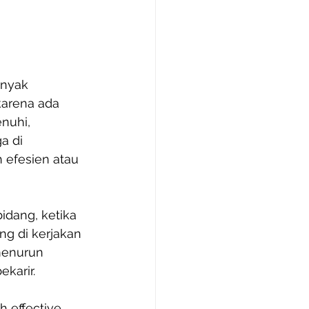
anyak 
karena ada 
nuhi, 
a di 
 efesien atau 
idang, ketika 
ng di kerjakan 
menurun 
arir.  
 effective 