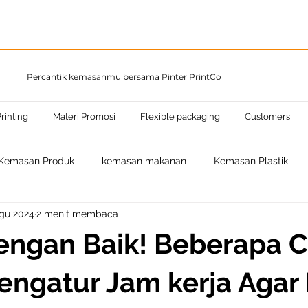
Percantik kemasanmu bersama Pinter PrintCo
rinting
Materi Promosi
Flexible packaging
Customers
Kemasan Produk
kemasan makanan
Kemasan Plastik
gu 2024
2 menit membaca
engan Baik! Beberapa C
ngatur Jam kerja Agar 