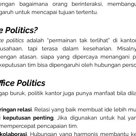
engan bagaimana orang berinteraksi, membangun
ruh untuk mencapai tujuan tertentu.
e Politics?
ce politics
 adalah “permainan tak terlihat” di kantor.
usahaan, tapi terasa dalam keseharian. Misalny
engan atasan, siapa yang dipercaya menangani pr
eputusan tim bisa dipengaruhi oleh hubungan perso
fice Politics
ap buruk, politik kantor juga punya manfaat bila di
ingan relasi
. Relasi yang baik membuat ide lebih mu
 keputusan penting
. Jika digunakan untuk hal yan
 mempercepat pencapaian tim.
kolaborasi
. Hubungan yang harmonis membantu ker