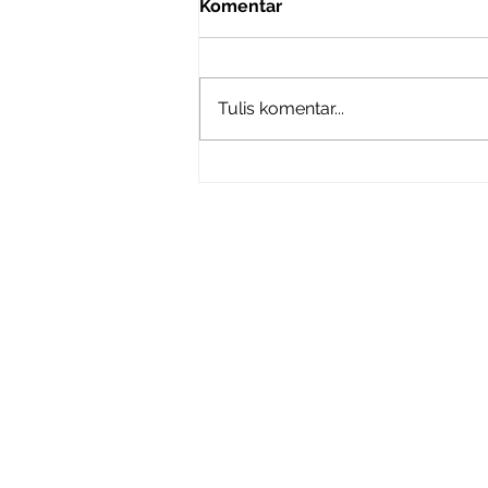
Komentar
Tulis komentar...
SETTLE DULU ATAU
NABUNG DULU? STRATEGI
KEUANGAN CERDAS
UNTUK GENERASI
Bantu
Pinter PrintCo
PRODUKTIF
Produk Kemasan
Cara Pe
Kemasan Makanan
FAQ
Flexible Packaging
Kebijaka
Aksesoris Kemasan
Syarat 
Bahan Promosi