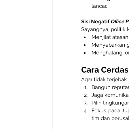
lancar.
Sisi Negatif 
Office P
Sayangnya, politik 
Menjilat atasan
Menyebarkan go
Menghalangi ora
Cara Cerda
Agar tidak terjebak 
Bangun reputasi 
Jaga komunikas
Pilih lingkung
Fokus pada tu
tim dan perusa