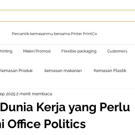
Percantik kemasanmu bersama Pinter PrintCo
rinting
Materi Promosi
Flexible packaging
Customers
Kemasan Produk
kemasan makanan
Kemasan Plastik
Sep 2025
2 menit membaca
n Dunia Kerja yang Perlu
 Office Politics