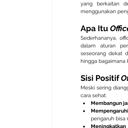
yang berkaitan d
menggunakan penga
Apa Itu 
Offic
Sederhananya, 
offi
dalam aturan per
seseorang dekat d
hingga bagaimana k
Sisi Positif 
Of
Meski sering diangg
cara sehat:
Membangun jar
Mempengaruhi
pengaruh bisa
Meningkatkan 