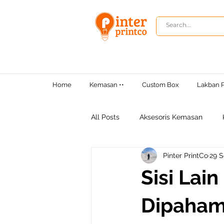
Home
Kemasan ••
Custom Box
Lakban P
All Posts
Aksesoris Kemasan
Pinter PrintCo
29 
Tips Bisnis
Sisi Lai
Dipahami