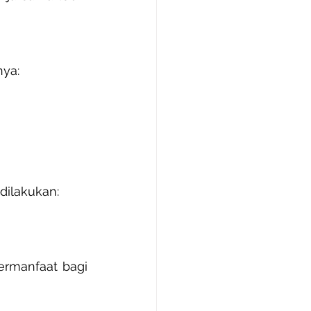
nya:
 dilakukan:
rmanfaat bagi 