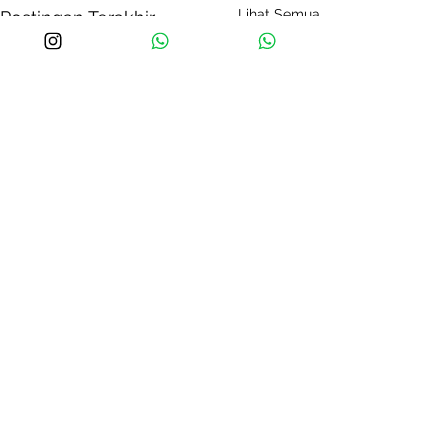
Lihat Semua
Postingan Terakhir
Komentar