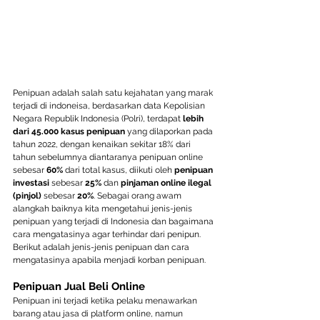
Penipuan adalah salah satu kejahatan yang marak 
terjadi di indoneisa, berdasarkan data Kepolisian 
Negara Republik Indonesia (Polri), terdapat 
lebih 
dari 45.000 kasus penipuan
 yang dilaporkan pada 
tahun 2022, dengan kenaikan sekitar 18% dari 
tahun sebelumnya diantaranya penipuan online 
sebesar 
60%
 dari total kasus, diikuti oleh 
penipuan 
investasi
 sebesar 
25%
 dan 
pinjaman online ilegal 
(pinjol)
 sebesar 
20%
. Sebagai orang awam 
alangkah baiknya kita mengetahui jenis-jenis 
penipuan yang terjadi di Indonesia dan bagaimana 
cara mengatasinya agar terhindar dari penipun. 
Berikut adalah jenis-jenis penipuan dan cara 
mengatasinya apabila menjadi korban penipuan. 
Penipuan Jual Beli Online
Penipuan ini terjadi ketika pelaku menawarkan 
barang atau jasa di platform online, namun 