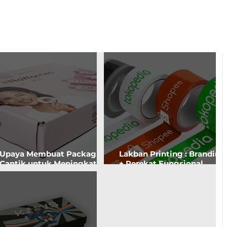
Upaya Membuat Packaging
Lakban Printing : Branding
Cantik untuk Meningkatkan
+ Perekat Fungsional.
'Brand Awareness'. Apakah
Kemasan Tersegel Aman,
Akan Customer Tertarik?
Seller Tenang.