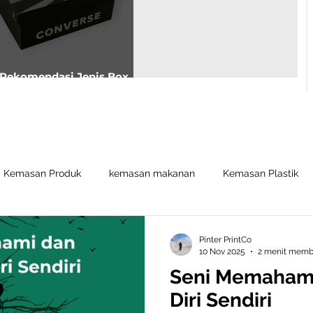
Rekomendasi Jenis Box
Sepatu Untuk Usahamu
Kemasan Produk
kemasan makanan
Kemasan Plastik
Pinter PrintCo
10 Nov 2025
2 menit mem
Seni Memaham
Diri Sendiri