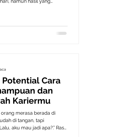
 hari, namun hasil yang
. Perbedaan tersebut tidak
tetapi juga karena
elola waktunya secara
jemen Waktu di Tempat Kerja
ik membantu karyawan
 dan efisien. Ketika waktu
ban ker
aca
 Potential Cara
mampuan dan
ah Kariermu
k orang merasa berada di
udah di tangan, tapi
alu, aku mau jadi apa?.” Rasa
a begitu luas, dan tidak