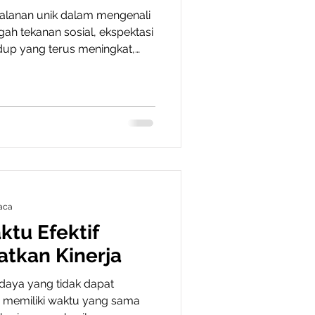
rjalanan unik dalam mengenali
gah tekanan sosial, ekspektasi
idup yang terus meningkat,
tan untuk memahami serta
tuh. Padahal, memahami dan
pakan fondasi penting dalam
psikologis dan hubungan
in. 1. Memahami Diri dengan
ribadi Langkah pertama dal
aca
tu Efektif
tkan Kinerja
aya yang tidak dapat
n memiliki waktu yang sama