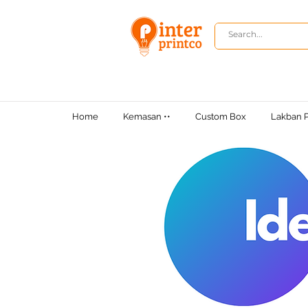
Home
Kemasan ••
Custom Box
Lakban P