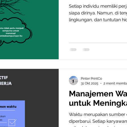
Setiap individu memiliki pe
siapa dirinya. Namun, di ten
lingkungan, dan tuntutan h
banyak orang justru kesuli
menerima dirinya secara u
menerima diri sendiri meru
membangun kesejahteraan 
yang sehat dengan orang la
Mengenali Pola dan Nilai P
Pinter PrintCo
31 Okt 2025
2 menit memb
Manajemen Wak
untuk Meningka
Waktu merupakan sumber d
diperbarui. Setiap karyawa