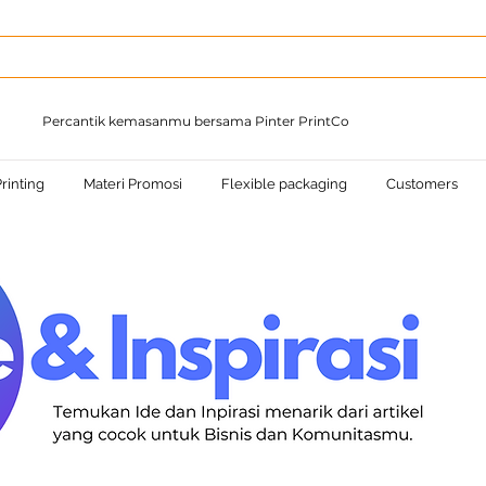
Percantik kemasanmu bersama Pinter PrintCo
rinting
Materi Promosi
Flexible packaging
Customers