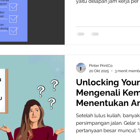
yaitu delapan jam kerja per
dicapai bisa sangat berbeda
semata karena kemampuan, 
bagaimana seseorang meng
efektif. 1. Pentingnya Mana
Manajemen waktu yang ba
bekerja dengan lebih terarah
digunakan secara bijak, be
Pinter PrintCo
20 Okt 2025
3 menit memb
Unlocking Your
Mengenali Ke
Menentukan Ar
Setelah lulus kuliah, banya
persimpangan jalan. Gelar s
pertanyaan besar muncul: “L
bingung ini wajar. Dunia kerj