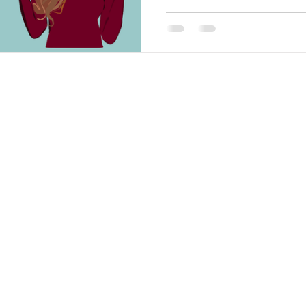
semua orang langsung tah
Namun, kuncinya bukan pa
mendapatkan pekerjaan, me
mengenali potensi dirimu send
membantu kamu memahami 
menemukan skill, mengen