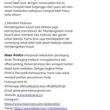
mood lebih baik, dengan menerapkan hal ini, 
kamu menjadi tidak terganggu oleh suara lain dan 
dapat melakukan pekerjaan menjadi lebih fokus 
serta efisien.
3. Memberi Motivasi
Mendengarkan musik saat bekerja juga 
bermanfaat memotivasi diri. Mendengarkan musik 
favorit akan memberi kita motivasi dan gairah 
untuk bekerja. Kamu bisa saja mendapatkan ide 
cemerlang untuk lebih baik dalam bekerja setelah 
mendengarkan musik.
Pinter PrintCo
 menjawab kebutuhan packaging 
Anda. Packaging meliputi corrugated box dan 
offset printing. Bahan promosi dan seragam kantor 
dapat kami sediakan. Dengan tagline Pinter 
PrintCo Percantik Kemasanmu, Kami siap untuk 
menjadi partner perusahaan Anda. 
Hubungi kami di:    
Whatsapp: 082114851529 atau 081386506730   
Email: pinterprint.hello@gmail.com   
Website: 
www.pinterprint.co
Instagram: 
https://www.instagram.com/pinter.print/
Tiktok: 
https://www.tiktok.com/@pinterprintco