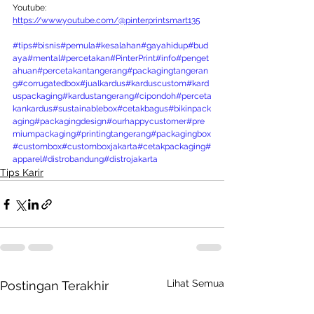
Youtube: 
https://www.youtube.com/@pinterprintsmart135
#tips
#bisnis
#pemula
#kesalahan
#gayahidup
#bud
aya
#mental
#percetakan
#PinterPrint
#info
#penget
ahuan
#percetakantangerang
#packagingtangeran
g
#corrugatedbox
#jualkardus
#karduscustom
#kard
uspackaging
#kardustangerang
#cipondoh
#perceta
kankardus
#sustainablebox
#cetakbagus
#bikinpack
aging
#packagingdesign
#ourhappycustomer
#pre
miumpackaging
#printingtangerang
#packagingbox
#custombox
#customboxjakarta
#cetakpackaging
#
apparel
#distrobandung
#distrojakarta
Tips Karir
Lihat Semua
Postingan Terakhir