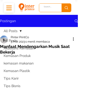
Postingan
All Posts
Pinter PrintCo
All Posts
5 Mei 2023
1 menit membaca
Manfaat Mendengarkan Musik Saat
Aksesoris Kemasan
Bekerja
Kemasan Produk
kemasan makanan
Kemasan Plastik
Tips Karir
Tips Bisnis