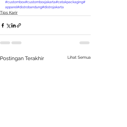
#custombox
#customboxjakarta
#cetakpackaging
#
apparel
#distrobandung
#distrojakarta
Tips Karir
Lihat Semua
Postingan Terakhir