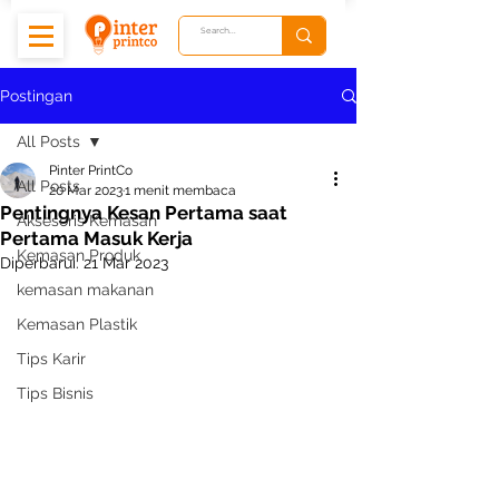
Postingan
All Posts
Pinter PrintCo
All Posts
20 Mar 2023
1 menit membaca
Pentingnya Kesan Pertama saat
Aksesoris Kemasan
Pertama Masuk Kerja
Kemasan Produk
Diperbarui:
21 Mar 2023
kemasan makanan
Kemasan Plastik
Tips Karir
Tips Bisnis