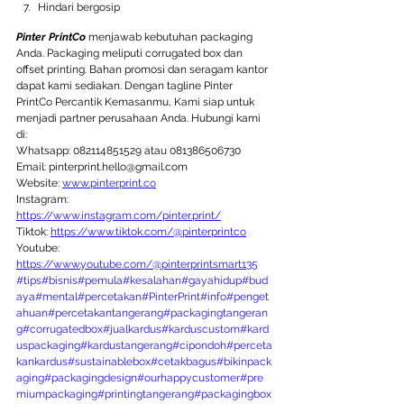
Hindari bergosip
Pinter PrintCo
 menjawab kebutuhan packaging 
Anda. Packaging meliputi corrugated box dan 
offset printing. Bahan promosi dan seragam kantor 
dapat kami sediakan. Dengan tagline Pinter 
PrintCo Percantik Kemasanmu, Kami siap untuk 
menjadi partner perusahaan Anda. Hubungi kami 
di:   
Whatsapp: 082114851529 atau 081386506730  
Email: pinterprint.hello@gmail.com  
Website: 
www.pinterprint.co
Instagram: 
https://www.instagram.com/pinter.print/
Tiktok: 
https://www.tiktok.com/@pinterprintco
Youtube: 
https://www.youtube.com/@pinterprintsmart135
#tips
#bisnis
#pemula
#kesalahan
#gayahidup
#bud
aya
#mental
#percetakan
#PinterPrint
#info
#penget
ahuan
#percetakantangerang
#packagingtangeran
g
#corrugatedbox
#jualkardus
#karduscustom
#kard
uspackaging
#kardustangerang
#cipondoh
#perceta
kankardus
#sustainablebox
#cetakbagus
#bikinpack
aging
#packagingdesign
#ourhappycustomer
#pre
miumpackaging
#printingtangerang
#packagingbox